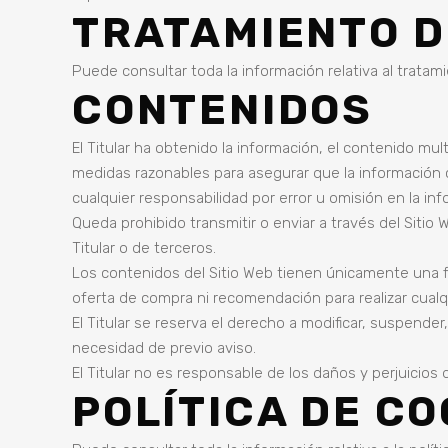
TRATAMIENTO D
Puede consultar toda la información relativa al tratam
CONTENIDOS
El Titular ha obtenido la información, el contenido mul
medidas razonables para asegurar que la información c
cualquier responsabilidad por error u omisión en la in
Queda prohibido transmitir o enviar a través del Sitio 
Titular o de terceros.
Los contenidos del Sitio Web tienen únicamente una fi
oferta de compra ni recomendación para realizar cualq
El Titular se reserva el derecho a modificar, suspender,
necesidad de previo aviso.
El Titular no es responsable de los daños y perjuicios q
POLÍTICA DE CO