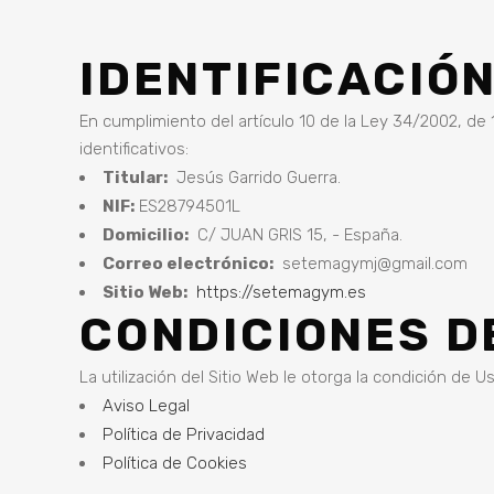
IDENTIFICACIÓN
En cumplimiento del artículo 10 de la Ley 34/2002, de 1
identificativos:
Titular:
Jesús Garrido Guerra.
NIF:
ES28794501L
Domicilio:
C/ JUAN GRIS 15, - España.
Correo electrónico:
setemagymj@gmail.com
Sitio Web:
https://setemagym.es
CONDICIONES D
La utilización del Sitio Web le otorga la condición de 
Aviso Legal
Política de Privacidad
Política de Cookies