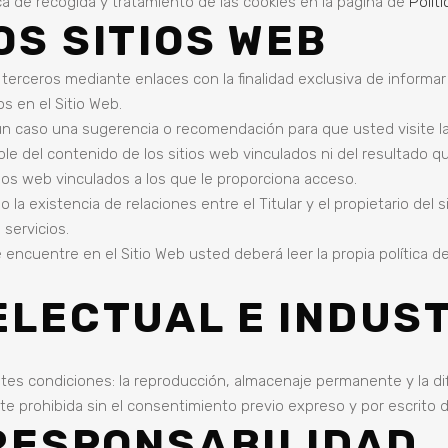
ica de recogida y tratamiento de las cookies en la página de
Polít
OS SITIOS WEB
 terceros mediante enlaces con la finalidad exclusiva de informa
s en el Sitio Web.
ún caso una sugerencia o recomendación para que usted visite l
sable del contenido de los sitios web vinculados ni del resultado q
tios web vinculados a los que le proporciona acceso.
la existencia de relaciones entre el Titular y el propietario del s
 servicios.
encuentre en el Sitio Web usted deberá leer la propia política de
ELECTUAL E INDUS
ntes condiciones: la reproducción, almacenaje permanente y la di
 prohibida sin el consentimiento previo expreso y por escrito del
 RESPONSABILIDAD