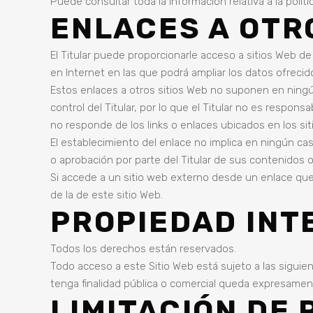
Puede consultar toda la información relativa a la polít
ENLACES A OTR
El Titular puede proporcionarle acceso a sitios Web de
en Internet en las que podrá ampliar los datos ofrecido
Estos enlaces a otros sitios Web no suponen en ning
control del Titular, por lo que el Titular no es respon
no responde de los links o enlaces ubicados en los si
El establecimiento del enlace no implica en ningún caso 
o aprobación por parte del Titular de sus contenidos o
Si accede a un sitio web externo desde un enlace que 
de la de este sitio Web.
PROPIEDAD INT
Todos los derechos están reservados.
Todo acceso a este Sitio Web está sujeto a las siguie
tenga finalidad pública o comercial queda expresamente
LIMITACIÓN DE