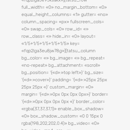
«fqp2lga3e93ksakx»][tatsu_row
full_width= «0» no_margin_bottom= «0»
equal_height_columns= «1» gutter= «no»
column_spacing= «px» fullscreen_cols=
«0» swap_cols= «0» row_id= «»
row_class= «» hide_in= «0» layout=
«1/5+1/5+1/5+1/5+1/5» key=
«fqp2lga3eu8jw78g»][tatsu_column
bg_color= «» bg_image= «» bg_repeat=
«no-repeat» bg_attachment= «scroll»
bg_position= ‘{«d»:»top left»}’ bg_size=
‘{«d»:»cover»}’ padding= ‘{«d»:»25px 25px
25px 25px «}’ custom_margin= «0»
margin= ‘{«d»:»0px 0px 0px 0px»}’ border=
‘{«d»:»0px 0px 0px 0px «}’ border_color=
«rgba(37,37,37,1)» enable_box_shadow=
«0» box_shadow_custom= «0 0 15px 0
rgba(198,202,202,0.4)» bg_video= «0»