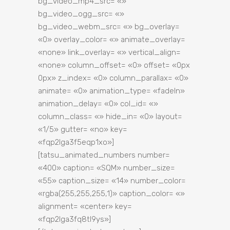
bg_video_mp4_src= «»
bg_video_ogg_src= «»
bg_video_webm_src= «» bg_overlay=
«0» overlay_color= «» animate_overlay=
«none» link_overlay= «» vertical_align=
«none» column_offset= «0» offset= «0px
0px» z_index= «0» column_parallax= «0»
animate= «0» animation_type= «fadeIn»
animation_delay= «0» col_id= «»
column_class= «» hide_in= «0» layout=
«1/5» gutter= «no» key=
«fqp2lga3f5eqp1xo»]
[tatsu_animated_numbers number=
«400» caption= «SQM» number_size=
«55» caption_size= «14» number_color=
«rgba(255,255,255,1)» caption_color= «»
alignment= «center» key=
«fqp2lga3fq8tl9ys»]