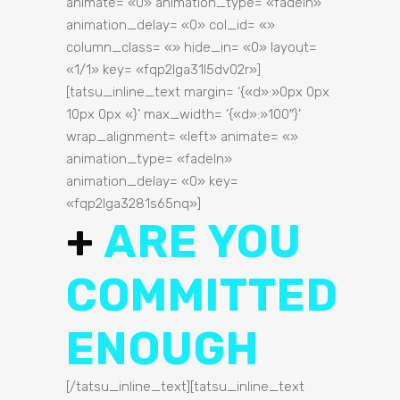
animate= «0» animation_type= «fadeIn»
animation_delay= «0» col_id= «»
column_class= «» hide_in= «0» layout=
«1/1» key= «fqp2lga31l5dv02r»]
[tatsu_inline_text margin= ‘{«d»:»0px 0px
10px 0px «}’ max_width= ‘{«d»:»100″}’
wrap_alignment= «left» animate= «»
animation_type= «fadeIn»
animation_delay= «0» key=
«fqp2lga3281s65nq»]
+
ARE YOU
COMMITTED
ENOUGH
[/tatsu_inline_text][tatsu_inline_text