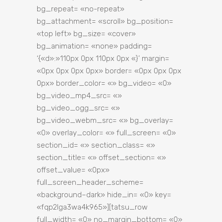
bg_repeat= «no-repeat»
bg_attachment= «scroll» bg_position=
«top left» bg_size= «cover»
bg_animation= «none» padding=
‘{«d»:»110px 0px 110px 0px «}’ margin=
«0px 0px 0px 0px» border= «0px 0px 0px
0px» border_color= «» bg_video= «0»
bg_video_mp4_src= «»
bg_video_ogg_src= «»
bg_video_webm_src= «» bg_overlay=
«0» overlay_color= «» full_screen= «0»
section_id= «» section_class= «»
section_title= «» offset_section= «»
offset_value= «0px»
full_screen_header_scheme=
«background–dark» hide_in= «0» key=
«fqp2lga3wa4k965»][tatsu_row
full_width= «0» no_margin_bottom= «0»