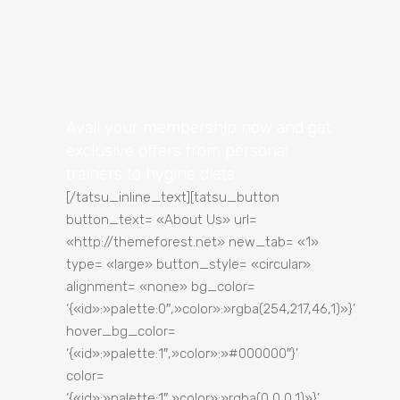
Avail your membership now and get
exclusive
offers from personal
trainers to hygine diets.
[/tatsu_inline_text][tatsu_button
button_text= «About Us» url=
«http://themeforest.net» new_tab= «1»
type= «large» button_style= «circular»
alignment= «none» bg_color=
‘{«id»:»palette:0″,»color»:»rgba(254,217,46,1)»}’
hover_bg_color=
‘{«id»:»palette:1″,»color»:»#000000″}’
color=
‘{«id»:»palette:1″,»color»:»rgba(0,0,0,1)»}’