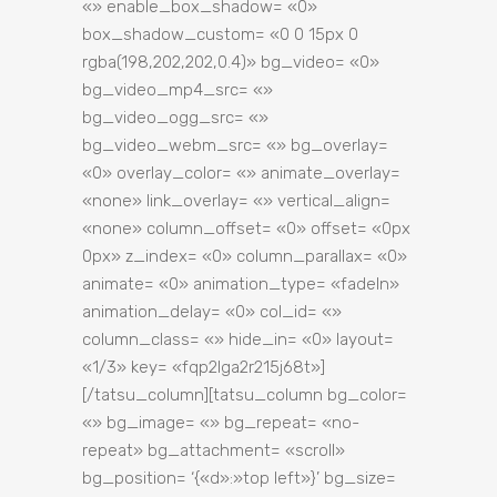
«» enable_box_shadow= «0»
box_shadow_custom= «0 0 15px 0
rgba(198,202,202,0.4)» bg_video= «0»
bg_video_mp4_src= «»
bg_video_ogg_src= «»
bg_video_webm_src= «» bg_overlay=
«0» overlay_color= «» animate_overlay=
«none» link_overlay= «» vertical_align=
«none» column_offset= «0» offset= «0px
0px» z_index= «0» column_parallax= «0»
animate= «0» animation_type= «fadeIn»
animation_delay= «0» col_id= «»
column_class= «» hide_in= «0» layout=
«1/3» key= «fqp2lga2r215j68t»]
[/tatsu_column][tatsu_column bg_color=
«» bg_image= «» bg_repeat= «no-
repeat» bg_attachment= «scroll»
bg_position= ‘{«d»:»top left»}’ bg_size=