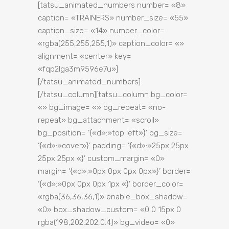
[tatsu_animated_numbers number= «8»
caption= «TRAINERS» number_size= «55»
caption_size= «14» number_color=
«rgba(255,255,255,1)» caption_color= «»
alignment= «center» key=
«fqp2lga3m9596e7u»]
[/tatsu_animated_numbers]
[/tatsu_column][tatsu_column bg_color=
«» bg_image= «» bg_repeat= «no-
repeat» bg_attachment= «scroll»
bg_position= ‘{«d»:»top left»}’ bg_size=
‘{«d»:»cover»}’ padding= ‘{«d»:»25px 25px
25px 25px «}’ custom_margin= «0»
margin= ‘{«d»:»0px 0px 0px 0px»}’ border=
‘{«d»:»0px 0px 0px 1px «}’ border_color=
«rgba(36,36,36,1)» enable_box_shadow=
«0» box_shadow_custom= «0 0 15px 0
rgba(198,202,202,0.4)» bg_video= «0»