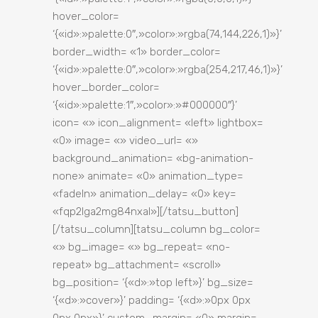
hover_color=
‘{«id»:»palette:0″,»color»:»rgba(74,144,226,1)»}’
border_width= «1» border_color=
‘{«id»:»palette:0″,»color»:»rgba(254,217,46,1)»}’
hover_border_color=
‘{«id»:»palette:1″,»color»:»#000000″}’
icon= «» icon_alignment= «left» lightbox=
«0» image= «» video_url= «»
background_animation= «bg-animation-
none» animate= «0» animation_type=
«fadeIn» animation_delay= «0» key=
«fqp2lga2mg84nxal»][/tatsu_button]
[/tatsu_column][tatsu_column bg_color=
«» bg_image= «» bg_repeat= «no-
repeat» bg_attachment= «scroll»
bg_position= ‘{«d»:»top left»}’ bg_size=
‘{«d»:»cover»}’ padding= ‘{«d»:»0px 0px