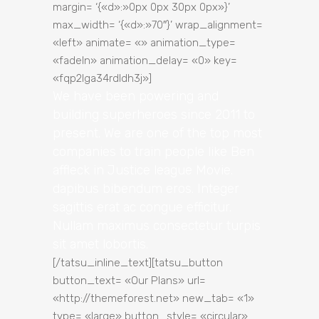
margin= ‘{«d»:»0px 0px 30px 0px»}’
max_width= ‘{«d»:»70″}’ wrap_alignment=
«left» animate= «» animation_type=
«fadeIn» animation_delay= «0» key=
«fqp2lga34rdldh3j»]
We have been powering and
building superheroes since 2011 to
present. We are one of the top most
companies to train people like Ben
affleck in Justice league Movie.
dapibus bibendum eros. Integer
sagittis erat ac congue efficitur.
Nullam maximus consectetur turpis
sit amet lobortis.
[/tatsu_inline_text][tatsu_button
button_text= «Our Plans» url=
«http://themeforest.net» new_tab= «1»
type= «large» button_style= «circular»