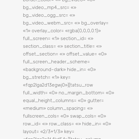
bg_video_mp4_src= «»
bg_video_ogg_src= «»
bg_video_webm_src= «» bg_overlay=
«1» overlay_color= «rgba(0,0,0,0.1)»
full_screen= «1» section_id= «»
section_class= «» section_title= «»
offset_section= «» offset_value= «0»
full_screen_header_scheme=
«background–dark» hide_in= «0»
bg_stretch= «1» key=
«fqp2lga2d13egwj0»][tatsu_row
full_width= «0» no_margin_bottom= «0»
equal_height_columns= «0» gutter=
«medium» column_spacing= «»
fullscreen_cols= «0» swap_cols= «0»
row_id= «» row_class= «» hide_in= «0»
layout= «2/3+1/3» key=