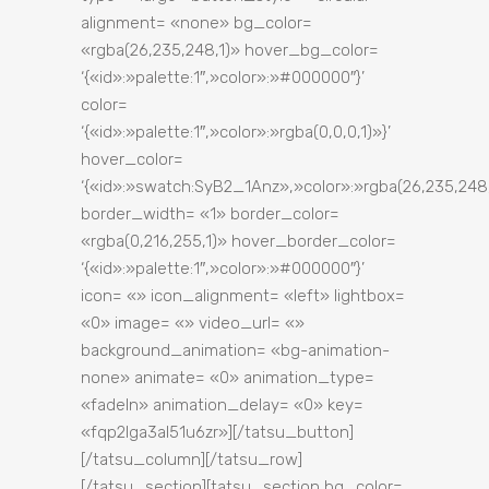
alignment= «none» bg_color=
«rgba(26,235,248,1)» hover_bg_color=
‘{«id»:»palette:1″,»color»:»#000000″}’
color=
‘{«id»:»palette:1″,»color»:»rgba(0,0,0,1)»}’
hover_color=
‘{«id»:»swatch:SyB2_1Anz»,»color»:»rgba(26,235,248,
border_width= «1» border_color=
«rgba(0,216,255,1)» hover_border_color=
‘{«id»:»palette:1″,»color»:»#000000″}’
icon= «» icon_alignment= «left» lightbox=
«0» image= «» video_url= «»
background_animation= «bg-animation-
none» animate= «0» animation_type=
«fadeIn» animation_delay= «0» key=
«fqp2lga3al51u6zr»][/tatsu_button]
[/tatsu_column][/tatsu_row]
[/tatsu_section][tatsu_section bg_color=