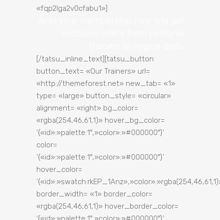
«fqp2lga2v0cfabu1»]
Avail your membership now and get
exclusive
offers from personal
trainers to hygine diets.
[/tatsu_inline_text][tatsu_button
button_text= «Our Trainers» url=
«http://themeforest.net» new_tab= «1»
type= «large» button_style= «circular»
alignment= «right» bg_color=
«rgba(254,46,61,1)» hover_bg_color=
‘{«id»:»palette:1″,»color»:»#000000″}’
color=
‘{«id»:»palette:1″,»color»:»#000000″}’
hover_color=
‘{«id»:»swatch:rkEP_1Anz»,»color»:»rgba(254,46,61,1)»
border_width= «1» border_color=
«rgba(254,46,61,1)» hover_border_color=
‘{«id»:»palette:1″,»color»:»#000000″}’