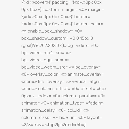
‘{«d»:»cover»}’ padding= ‘{«d»:»0px 0px
0px 0px»}’ custom_margin= «0» margin=
‘{«d»:»0px 0px 0px 0px»}’ border=
‘{«d»:»0px 0px 0px 0px»}’ border_color=
«» enable_box_shadow= «0»
box_shadow_custom= «0 0 15px 0
rgba(198,202,202,0.4)» bg_video= «0»
bg_video_mp4_src= «»
bg_video_ogg_src= «»
bg_video_webm_src= «» bg_overlay=
«0» overlay_color= «» animate_overlay=
«none» link_overlay= «» vertical_align=
«none» column_offset= «0» offset= «0px
0px» z_index= «0» column_parallax= «0»
animate= «0» animation_type= «fadeIn»
animation_delay= «0» col_id= «»
column_class= «» hide_in= «0» layout=
«2/3» key= «fqp2lga2rmdvr5h»]