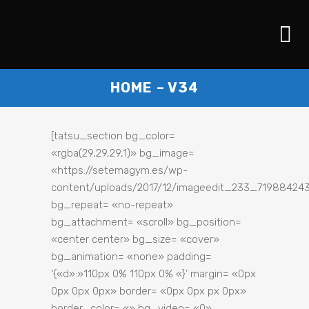
HOME – V34
[tatsu_section bg_color=
«rgba(29,29,29,1)» bg_image=
«https://setemagym.es/wp-
content/uploads/2017/12/imageedit_233_719884243
bg_repeat= «no-repeat»
bg_attachment= «scroll» bg_position=
«center center» bg_size= «cover»
bg_animation= «none» padding=
‘{«d»:»110px 0% 110px 0% «}’ margin= «0px
0px 0px 0px» border= «0px 0px px 0px»
border_color= «» bg_video= «0»