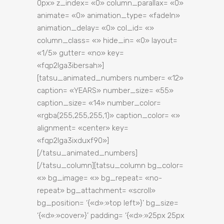
0px» z_index= «0» column_parallax= «0»
animate= «0» animation_type= «fadeIn»
animation_delay= «0» col_id= «»
column_class= «» hide_in= «0» layout=
«1/5» gutter= «no» key=
«fqp2lga3ibersah»]
[tatsu_animated_numbers number= «12»
caption= «YEARS» number_size= «55»
caption_size= «14» number_color=
«rgba(255,255,255,1)» caption_color= «»
alignment= «center» key=
«fqp2lga3ixduxf90»]
[/tatsu_animated_numbers]
[/tatsu_column][tatsu_column bg_color=
«» bg_image= «» bg_repeat= «no-
repeat» bg_attachment= «scroll»
bg_position= ‘{«d»:»top left»}’ bg_size=
‘{«d»:»cover»}’ padding= ‘{«d»:»25px 25px