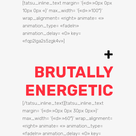
[tatsu_inline_text margin= ‘{«d»:»0px 0px
10px 0px «}’ max_width= ‘{«d»:»100″}’
wrap_alignment= «right» animate= «»
animation_type= «fadeIn»
animation_delay= «0» key=
«fqp2lga2s5zgk4v»]
+
BRUTALLY
ENERGETIC
[/tatsu_inline_text][tatsu_inline_text
margin= ‘{«d»:»0px 0px 30px 0px»}’
max_width= ‘{«d»:»60″}’ wrap_alignment=
«right» animate= «» animation_type=
«fadeIn» animation_delay= «0» key=