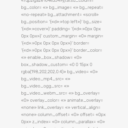
«fqp2lga2e164kd54»][tatsu_column
bg_color= «» bg_image= «» bg_repeat=
«no-repeat» bg_attachment= «scroll»
bg_position= ‘{«d»:»top left»}’ bg_size=
‘{«d»:»cover»}’ padding= ‘{«d»:»0px 0px
0px 0px»}’ custom_margin= «0» margin=
‘{«d»:»0px 0px 0px 0px»}’ border=
‘{«d»:»0px 0px 0px 0px»}’ border_color=
«» enable_box_shadow= «0»
box_shadow_custom= «0 0 15px 0
rgba(198,202,202,0.4)» bg_video= «0»
bg_video_mp4_src= «»
bg_video_ogg_src= «»
bg_video_webm_src= «» bg_overlay=
«0» overlay_color= «» animate_overlay=
«none» link_overlay= «» vertical_align=
«none» column_offset= «0» offset= «0px
0px» z_index= «0» column_parallax= «0»