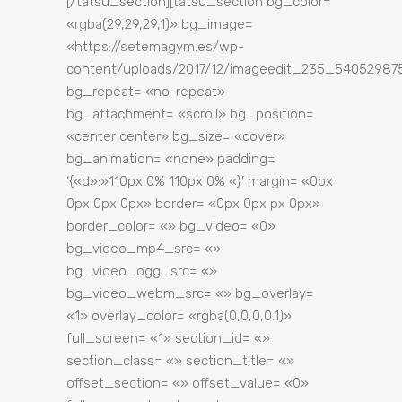
[/tatsu_section][tatsu_section bg_color=
«rgba(29,29,29,1)» bg_image=
«https://setemagym.es/wp-
content/uploads/2017/12/imageedit_235_540529875
bg_repeat= «no-repeat»
bg_attachment= «scroll» bg_position=
«center center» bg_size= «cover»
bg_animation= «none» padding=
‘{«d»:»110px 0% 110px 0% «}’ margin= «0px
0px 0px 0px» border= «0px 0px px 0px»
border_color= «» bg_video= «0»
bg_video_mp4_src= «»
bg_video_ogg_src= «»
bg_video_webm_src= «» bg_overlay=
«1» overlay_color= «rgba(0,0,0,0.1)»
full_screen= «1» section_id= «»
section_class= «» section_title= «»
offset_section= «» offset_value= «0»