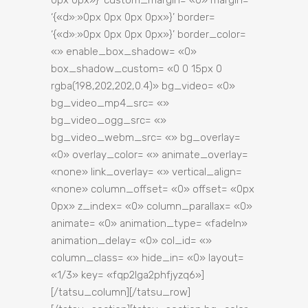
0px 0px»}’ custom_margin= «0» margin=
‘{«d»:»0px 0px 0px 0px»}’ border=
‘{«d»:»0px 0px 0px 0px»}’ border_color=
«» enable_box_shadow= «0»
box_shadow_custom= «0 0 15px 0
rgba(198,202,202,0.4)» bg_video= «0»
bg_video_mp4_src= «»
bg_video_ogg_src= «»
bg_video_webm_src= «» bg_overlay=
«0» overlay_color= «» animate_overlay=
«none» link_overlay= «» vertical_align=
«none» column_offset= «0» offset= «0px
0px» z_index= «0» column_parallax= «0»
animate= «0» animation_type= «fadeIn»
animation_delay= «0» col_id= «»
column_class= «» hide_in= «0» layout=
«1/3» key= «fqp2lga2phfjyzq6»]
[/tatsu_column][/tatsu_row]