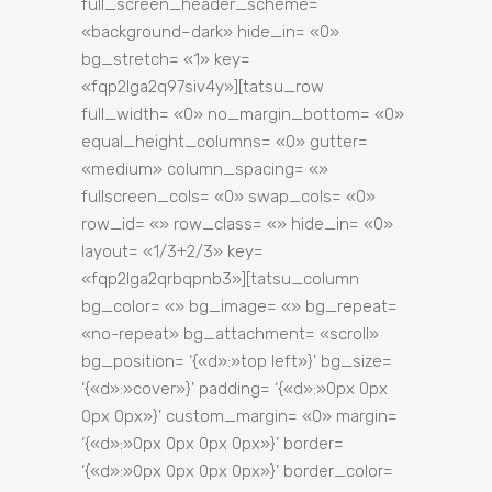
full_screen_header_scheme=
«background–dark» hide_in= «0»
bg_stretch= «1» key=
«fqp2lga2q97siv4y»][tatsu_row
full_width= «0» no_margin_bottom= «0»
equal_height_columns= «0» gutter=
«medium» column_spacing= «»
fullscreen_cols= «0» swap_cols= «0»
row_id= «» row_class= «» hide_in= «0»
layout= «1/3+2/3» key=
«fqp2lga2qrbqpnb3»][tatsu_column
bg_color= «» bg_image= «» bg_repeat=
«no-repeat» bg_attachment= «scroll»
bg_position= ‘{«d»:»top left»}’ bg_size=
‘{«d»:»cover»}’ padding= ‘{«d»:»0px 0px
0px 0px»}’ custom_margin= «0» margin=
‘{«d»:»0px 0px 0px 0px»}’ border=
‘{«d»:»0px 0px 0px 0px»}’ border_color=