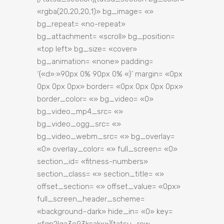
«rgba(20,20,20,1)» bg_image= «»
bg_repeat= «no-repeat»
bg_attachment= «scroll» bg_position=
«top left» bg_size= «cover»
bg_animation= «none» padding=
‘{«d»:»90px 0% 90px 0% «}’ margin= «0px
0px 0px 0px» border= «0px 0px 0px 0px»
border_color= «» bg_video= «0»
bg_video_mp4_src= «»
bg_video_ogg_src= «»
bg_video_webm_src= «» bg_overlay=
«0» overlay_color= «» full_screen= «0»
section_id= «fitness-numbers»
section_class= «» section_title= «»
offset_section= «» offset_value= «0px»
full_screen_header_scheme=
«background–dark» hide_in= «0» key=