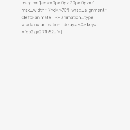
margin= ‘{«d»:»0px 0px 30px 0px»}’
max_width= ‘{«d»:»70″}’ wrap_alignment=
«left» animate= «» animation_type=
«fadeIn» animation_delay= «0» key=
«fqp2lga2j71h52uf»]