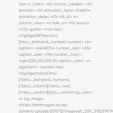
0px» z_index= «0» column_parallax= «0»
animate= «0» animation_type= «fadeIn»
animation_delay= «0» col_id= «»
column_class= «» hide_in= «0» layout=
«1/5» gutter= «no» key=
«fqp2lga3t89wpo6y»]
[tatsu_animated_numbers number= «6»
caption= «AWARDS» number_size= «55»
caption_size= «14» number_color=
«rgba(255,255,255,1)» caption_color= «»
alignment= «center» key=
«fqp2lga3tsbzs57m»]
[/tatsu_animated_numbers]
[/tatsu_column][/tatsu_row]
[/tatsu_section][tatsu_section bg_color=
«» bg_image=
«https://setemagym.es/wp-
content/uploads/2017/12/imageedit_239_3152314774