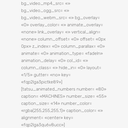
bg_video_mp4_src= «»
bg_video_ogg_src= «»
bg_video_webm_src= «» bg_overlay=
«0» overlay_color= «» animate_overlay=
«none» link_overlay= «» vertical_align=
«none» column_offset= «0» offset= «0px
0px» z_index= «0» column_parallax= «0»
animate= «0» animation_type= «fadeIn»
animation_delay= «0» col_id= «»
column_class= «» hide_in= «0» layout=
«1/5» gutter= «no» key=
«fqp2lga3pictke89»]
[tatsu_animated_numbers number= «80»
caption= «MACHINES» number_size= «55»
caption_size= «14» number_color=
«rgba(255,255,255,1)» caption_color= «»
alignment= «center» key=
«fqp2lga3qu6v8ucc»]