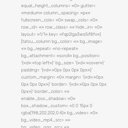
equal_height_columns= «0» gutter=
«medium» column_spacing= «px»
fullscreen_cols= «0» swap_cols= «0»
row_id= «» row_class= «» hide_in= «0»
layout= «1/1» key= «fqp2lga3ws5if8fv»]
[tatsu_column bg_color= «» bg_image=
«» bg_repeat= «no-repeat»
bg_attachment= «scroll» bg_position=
‘{«d»:»top left»}’ bg_size= ‘{«d»:»cover»}’
padding= ‘{«d»:»0px 0px 0px 0px»}’
custom_margin= «0» margin= ‘{«d»:»0px
0px 0px 0px»}’ border= ‘{«d»:»0px 0px 0px
0px»}’ border_color= «»
enable_box_shadow= «0»
box_shadow_custom= «0 0 15px 0
rgba(198,202,202,0.4)» bg_video= «0»
bg_video_mp4_src= «»
bg_video_ogg_src= «»