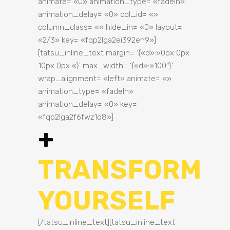
animate= «0» animation_type= «fadeIn»
animation_delay= «0» col_id= «»
column_class= «» hide_in= «0» layout=
«2/3» key= «fqp2lga2ei392eh9»]
[tatsu_inline_text margin= ‘{«d»:»0px 0px
10px 0px «}’ max_width= ‘{«d»:»100″}’
wrap_alignment= «left» animate= «»
animation_type= «fadeIn»
animation_delay= «0» key=
«fqp2lga2f6fwz1d8»]
+
TRANSFORM
YOURSELF
[/tatsu_inline_text][tatsu_inline_text