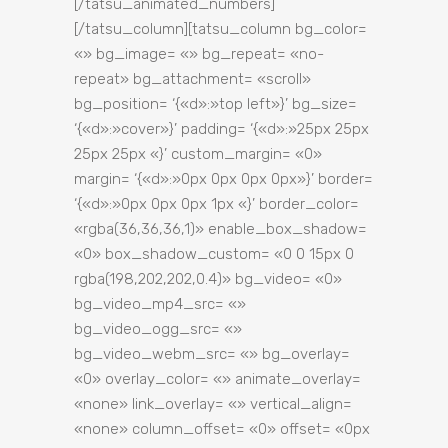
[/tatsu_animated_numbers]
[/tatsu_column][tatsu_column bg_color=
«» bg_image= «» bg_repeat= «no-
repeat» bg_attachment= «scroll»
bg_position= ‘{«d»:»top left»}’ bg_size=
‘{«d»:»cover»}’ padding= ‘{«d»:»25px 25px
25px 25px «}’ custom_margin= «0»
margin= ‘{«d»:»0px 0px 0px 0px»}’ border=
‘{«d»:»0px 0px 0px 1px «}’ border_color=
«rgba(36,36,36,1)» enable_box_shadow=
«0» box_shadow_custom= «0 0 15px 0
rgba(198,202,202,0.4)» bg_video= «0»
bg_video_mp4_src= «»
bg_video_ogg_src= «»
bg_video_webm_src= «» bg_overlay=
«0» overlay_color= «» animate_overlay=
«none» link_overlay= «» vertical_align=
«none» column_offset= «0» offset= «0px