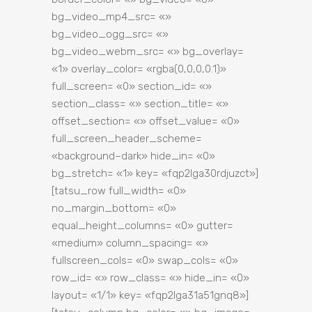
bg_video_mp4_src= «»
bg_video_ogg_src= «»
bg_video_webm_src= «» bg_overlay=
«1» overlay_color= «rgba(0,0,0,0.1)»
full_screen= «0» section_id= «»
section_class= «» section_title= «»
offset_section= «» offset_value= «0»
full_screen_header_scheme=
«background–dark» hide_in= «0»
bg_stretch= «1» key= «fqp2lga30rdjuzct»]
[tatsu_row full_width= «0»
no_margin_bottom= «0»
equal_height_columns= «0» gutter=
«medium» column_spacing= «»
fullscreen_cols= «0» swap_cols= «0»
row_id= «» row_class= «» hide_in= «0»
layout= «1/1» key= «fqp2lga31a51gnq8»]