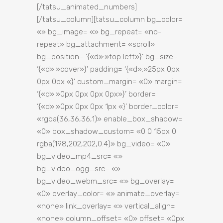
[/tatsu_animated_numbers]
[/tatsu_column][tatsu_column bg_color=
«» bg_image= «» bg_repeat= «no-
repeat» bg_attachment= «scroll»
bg_position= ‘{«d»:»top left»}’ bg_size=
‘{«d»:»cover»}’ padding= ‘{«d»:»25px 0px
0px 0px «}’ custom_margin= «0» margin=
‘{«d»:»0px 0px 0px 0px»}’ border=
‘{«d»:»0px 0px 0px 1px «}’ border_color=
«rgba(36,36,36,1)» enable_box_shadow=
«0» box_shadow_custom= «0 0 15px 0
rgba(198,202,202,0.4)» bg_video= «0»
bg_video_mp4_src= «»
bg_video_ogg_src= «»
bg_video_webm_src= «» bg_overlay=
«0» overlay_color= «» animate_overlay=
«none» link_overlay= «» vertical_align=
«none» column_offset= «0» offset= «0px