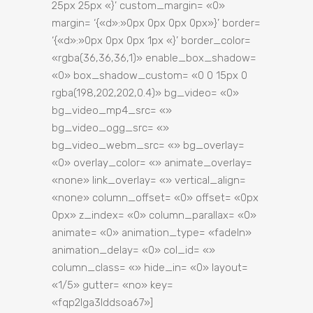
25px 25px «}’ custom_margin= «0»
margin= ‘{«d»:»0px 0px 0px 0px»}’ border=
‘{«d»:»0px 0px 0px 1px «}’ border_color=
«rgba(36,36,36,1)» enable_box_shadow=
«0» box_shadow_custom= «0 0 15px 0
rgba(198,202,202,0.4)» bg_video= «0»
bg_video_mp4_src= «»
bg_video_ogg_src= «»
bg_video_webm_src= «» bg_overlay=
«0» overlay_color= «» animate_overlay=
«none» link_overlay= «» vertical_align=
«none» column_offset= «0» offset= «0px
0px» z_index= «0» column_parallax= «0»
animate= «0» animation_type= «fadeIn»
animation_delay= «0» col_id= «»
column_class= «» hide_in= «0» layout=
«1/5» gutter= «no» key=
«fqp2lga3lddsoa67»]