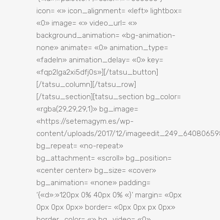
icon= «» icon_alignment= «left» lightbox=
«0» image= «» video_url= «»
background_animation= «bg-animation-
none» animate= «0» animation_type=
«fadeIn» animation_delay= «0» key=
«fqp2lga2xi5dfj0s»][/tatsu_button]
[/tatsu_column][/tatsu_row]
[/tatsu_section][tatsu_section bg_color=
«rgba(29,29,29,1)» bg_image=
«https://setemagym.es/wp-
content/uploads/2017/12/imageedit_249_64080659
bg_repeat= «no-repeat»
bg_attachment= «scroll» bg_position=
«center center» bg_size= «cover»
bg_animation= «none» padding=
‘{«d»:»120px 0% 40px 0% «}’ margin= «0px
0px 0px 0px» border= «0px 0px px 0px»
border_color= «» bg_video= «0»