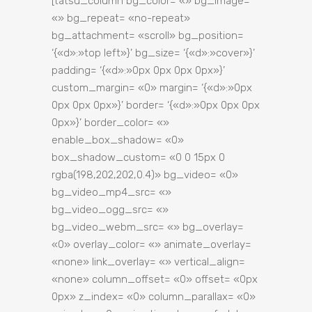
[tatsu_column bg_color= «» bg_image=
«» bg_repeat= «no-repeat»
bg_attachment= «scroll» bg_position=
‘{«d»:»top left»}’ bg_size= ‘{«d»:»cover»}’
padding= ‘{«d»:»0px 0px 0px 0px»}’
custom_margin= «0» margin= ‘{«d»:»0px
0px 0px 0px»}’ border= ‘{«d»:»0px 0px 0px
0px»}’ border_color= «»
enable_box_shadow= «0»
box_shadow_custom= «0 0 15px 0
rgba(198,202,202,0.4)» bg_video= «0»
bg_video_mp4_src= «»
bg_video_ogg_src= «»
bg_video_webm_src= «» bg_overlay=
«0» overlay_color= «» animate_overlay=
«none» link_overlay= «» vertical_align=
«none» column_offset= «0» offset= «0px
0px» z_index= «0» column_parallax= «0»