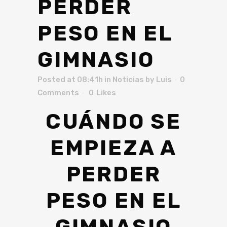
PERDER
PESO EN EL
GIMNASIO
Posted at 08:41h
in
Noticias
by
Luis
0
Comments
0
Likes
CUÁNDO SE
EMPIEZA A
PERDER
PESO EN EL