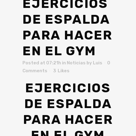
EJERCICIOS
DE ESPALDA
PARA HACER
EN EL GYM
Posted at 07:21h
in
Noticias
by
Luis
0
Comments
3
Likes
EJERCICIOS
DE ESPALDA
PARA HACER
EN EL GYM