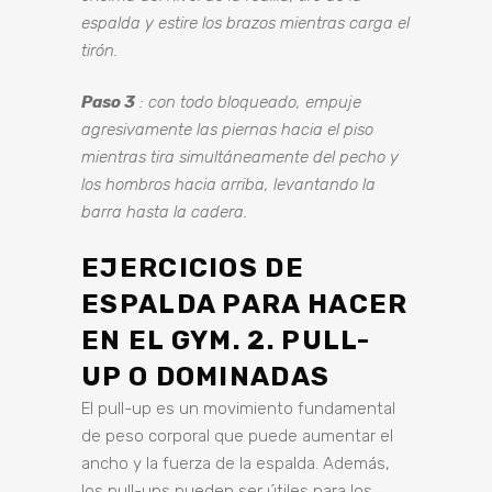
espalda y estire los brazos mientras carga el
tirón.
Paso 3
: con todo bloqueado, empuje
agresivamente las piernas hacia el piso
mientras tira simultáneamente del pecho y
los hombros hacia arriba, levantando la
barra hasta la cadera.
EJERCICIOS DE
ESPALDA PARA HACER
EN EL GYM. 2. PULL-
UP O DOMINADAS
El pull-up es un movimiento fundamental
de peso corporal que puede aumentar el
ancho y la fuerza de la espalda. Además,
los pull-ups pueden ser útiles para los