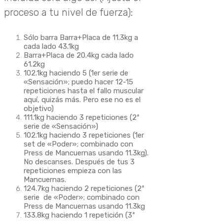
proceso a tu nivel de fuerza):
Sólo barra Barra+Placa de 11.3kg a
cada lado 43.1kg
Barra+Placa de 20.4kg cada lado
61.2kg
102.1kg haciendo 5
(1er serie de
«Sensación»; puedo hacer 12-15
repeticiones hasta el fallo muscular
aquí, quizás más. Pero ese no es el
objetivo)
111.1kg haciendo 3 repeticiones (2ª
serie de «Sensación»)
102.1kg haciendo 3 repeticiones (1er
set de «Poder»; combinado con
Press de Mancuernas usando 11.3kg).
No descanses. Después de tus 3
repeticiones empieza con las
Mancuernas.
124.7kg haciendo 2 repeticiones (2ª
serie de «Poder»; combinado con
Press de Mancuernas usando 11.3kg
133.8kg haciendo 1 repetición (3ª