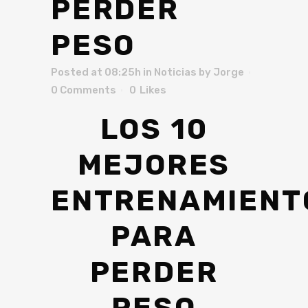
PERDER
PESO
Posted at 08:25h
in
Noticias
by
Jorge
0 Comments
0
Likes
LOS 10
MEJORES
ENTRENAMIENT
PARA
PERDER