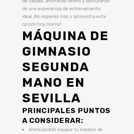
de calidad, ahorrando dinero y disfrutando
de una experiencia de entrenamiento
ideal. ¡No esperes más y aprovecha esta
opción hoy mismo!
MÁQUINA DE
GIMNASIO
SEGUNDA
MANO EN
SEVILLA
PRINCIPALES PUNTOS
A CONSIDERAR:
Ahora podrás equipar tu espacio de