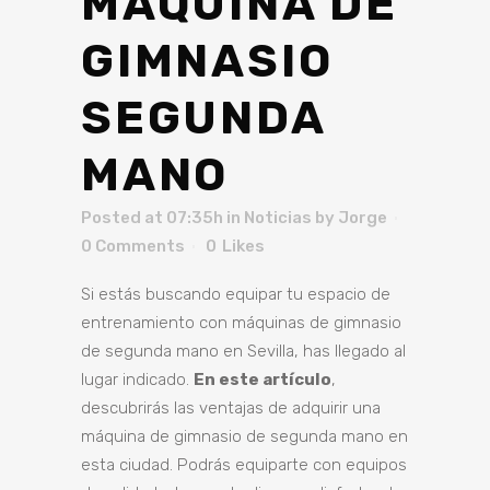
MÁQUINA DE
GIMNASIO
SEGUNDA
MANO
Posted at 07:35h
in
Noticias
by
Jorge
0 Comments
0
Likes
Si estás buscando equipar tu espacio de
entrenamiento con máquinas de gimnasio
de segunda mano en Sevilla, has llegado al
lugar indicado.
En este artículo
,
descubrirás las ventajas de adquirir una
máquina de gimnasio de segunda mano en
esta ciudad. Podrás equiparte con equipos