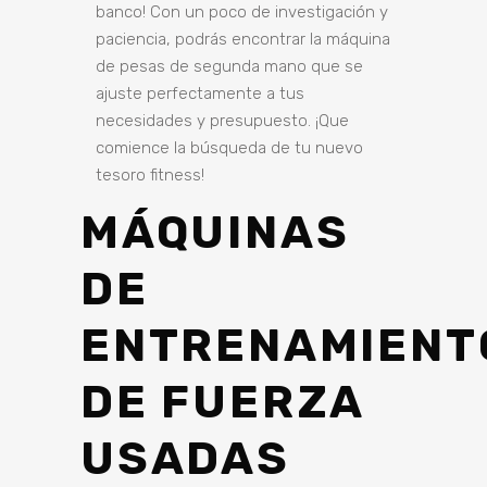
banco! Con un poco de investigación y
paciencia, podrás encontrar la máquina
de pesas de segunda mano que se
ajuste perfectamente a tus
necesidades y presupuesto. ¡Que
comience la búsqueda de tu nuevo
tesoro fitness!
MÁQUINAS
DE
ENTRENAMIENT
DE FUERZA
USADAS