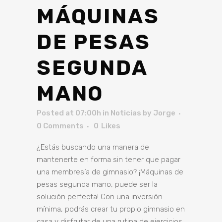
MÁQUINAS
DE PESAS
SEGUNDA
MANO
Posted at 07:00h
in
Noticias
by
Jorge
0 Comments
0
Likes
¿Estás buscando una manera de
mantenerte en forma sin tener que pagar
una membresía de gimnasio? ¡Máquinas de
pesas segunda mano, puede ser la
solución perfecta! Con una inversión
mínima, podrás crear tu propio gimnasio en
casa y disfrutar de una rutina de ejercicios