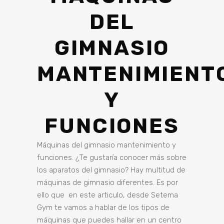
DEL
GIMNASIO
MANTENIMIENT
Y
FUNCIONES
Máquinas del gimnasio mantenimiento y
funciones. ¿Te gustaría conocer más sobre
los aparatos del gimnasio? Hay multitud de
máquinas de gimnasio diferentes. Es por
ello que en este articulo, desde Setema
Gym te vamos a hablar de los tipos de
máquinas que puedes hallar en un centro