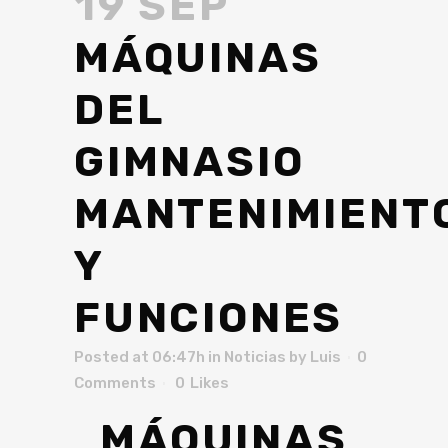
19 SEP
MÁQUINAS
DEL
GIMNASIO
MANTENIMIENT
Y
FUNCIONES
Posted at 06:47h
in
Noticias
by
Luis
0
Comments
0
Likes
MÁQUINAS