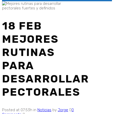
18 FEB
MEJORES
RUTINAS
PARA
DESARROLLAR
PECTORALES
Posted at 07:53h
in
Noticias
by
Jorge
0