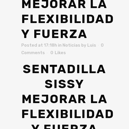
MEJORAR LA
FLEXIBILIDAD
Y FUERZA
Posted at 17:18h
in
Noticias
by
Luis
0
Comments
0
Likes
SENTADILLA
SISSY
MEJORAR LA
FLEXIBILIDAD