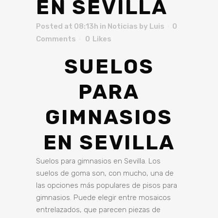
EN SEVILLA
Posted at 08:13h
in
Noticias
by
Luis
0
Comments
0
Likes
SUELOS
PARA
GIMNASIOS
EN SEVILLA
Suelos para gimnasios en Sevilla. Los
suelos de goma son, con mucho, una de
las opciones más populares de pisos para
gimnasios. Puede elegir entre mosaicos
entrelazados, que parecen piezas de